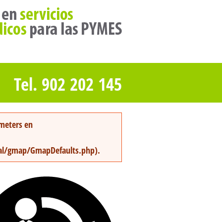
Tel. 902 202 145
ameters en
pal/gmap/GmapDefaults.php
).