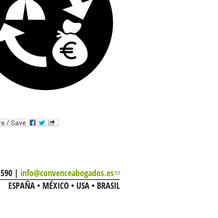
 590 |
info@convenceabogados.es
(link sends e-mail)
ESPAÑA • MÉXICO • USA • BRASIL