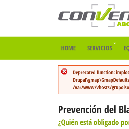
HOME
SERVICIOS
E
Mensaje de error
Deprecated function
: implo
Drupal\gmap\GmapDefaults-
/var/www/vhosts/grupoiso
Prevención del Bl
¿Quién está obligado po