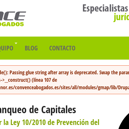
QUIPO
BLOG
CONTACTO
de(): Passing glue string after array is deprecated. Swap the par
>__construct()
(línea
107
de
nor.es/convenceabogados.es/sites/all/modules/gmap/lib/Dru
anqueo de Capitales
r la Ley 10/2010 de Prevención del